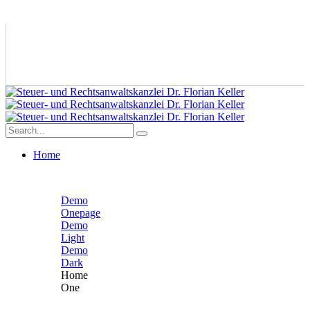
Home
Demo
Onepage
Demo
Light
Demo
Dark
Home
One