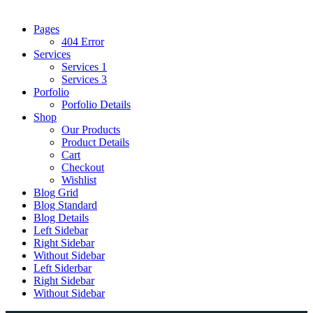
Pages
404 Error
Services
Services 1
Services 3
Porfolio
Porfolio Details
Shop
Our Products
Product Details
Cart
Checkout
Wishlist
Blog Grid
Blog Standard
Blog Details
Left Sidebar
Right Sidebar
Without Sidebar
Left Siderbar
Right Sidebar
Without Sidebar