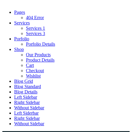
Pages
404 Error
Services
Services 1
Services 3
Porfolio
Porfolio Details
Shop
Our Products
Product Details
Cart
Checkout
Wishlist
Blog Grid
Blog Standard
Blog Details
Left Sidebar
Right Sidebar
Without Sidebar
Left Siderbar
Right Sidebar
Without Sidebar