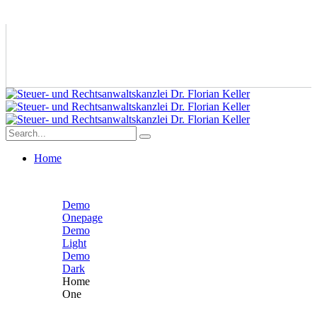
Home
Demo
Onepage
Demo
Light
Demo
Dark
Home
One