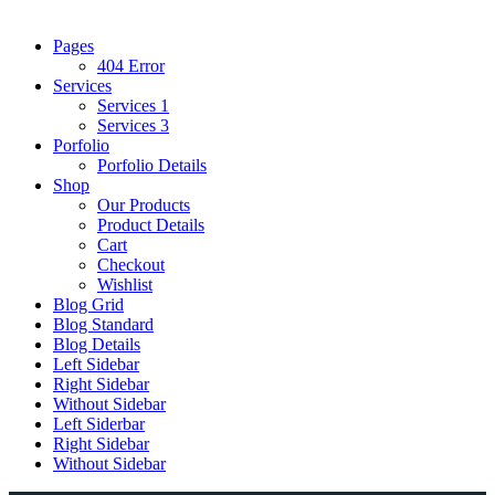
Pages
404 Error
Services
Services 1
Services 3
Porfolio
Porfolio Details
Shop
Our Products
Product Details
Cart
Checkout
Wishlist
Blog Grid
Blog Standard
Blog Details
Left Sidebar
Right Sidebar
Without Sidebar
Left Siderbar
Right Sidebar
Without Sidebar