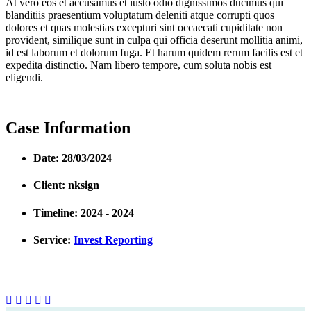
At vero eos et accusamus et iusto odio dignissimos ducimus qui
blanditiis praesentium voluptatum deleniti atque corrupti quos
dolores et quas molestias excepturi sint occaecati cupiditate non
provident, similique sunt in culpa qui officia deserunt mollitia animi,
id est laborum et dolorum fuga. Et harum quidem rerum facilis est et
expedita distinctio. Nam libero tempore, cum soluta nobis est
eligendi.
Case Information
Date:
28/03/2024
Client:
nksign
Timeline:
2024 - 2024
Service:
Invest Reporting