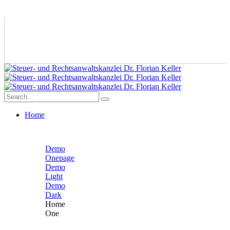
Home
Demo
Onepage
Demo
Light
Demo
Dark
Home
One