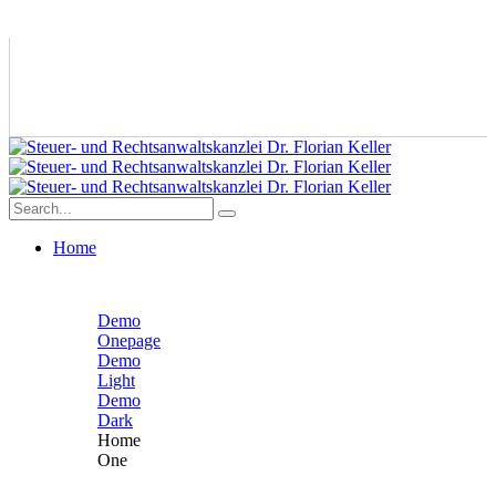
Home
Demo
Onepage
Demo
Light
Demo
Dark
Home
One