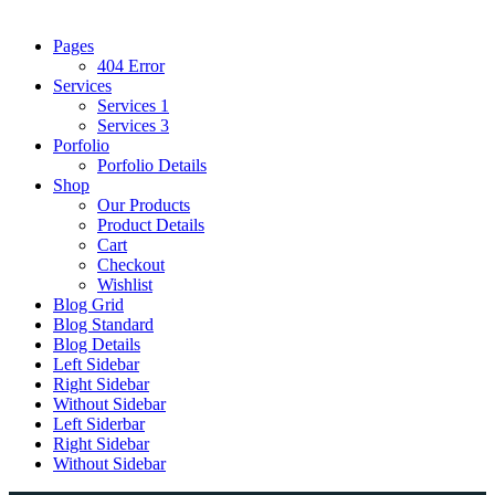
Pages
404 Error
Services
Services 1
Services 3
Porfolio
Porfolio Details
Shop
Our Products
Product Details
Cart
Checkout
Wishlist
Blog Grid
Blog Standard
Blog Details
Left Sidebar
Right Sidebar
Without Sidebar
Left Siderbar
Right Sidebar
Without Sidebar